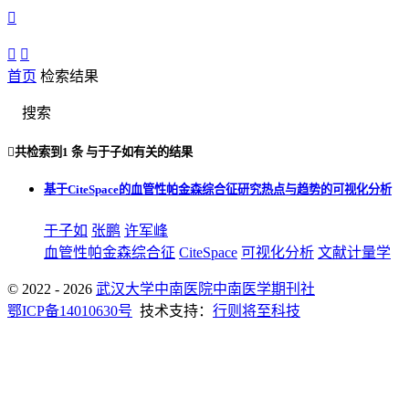



首页
检索结果
搜索

共检索到
1 条
与
于子如
有关的结果
基于CiteSpace的血管性帕金森综合征研究热点与趋势的可视化分析
于子如
张鹏
许军峰
血管性帕金森综合征
CiteSpace
可视化分析
文献计量学
© 2022 - 2026
武汉大学中南医院中南医学期刊社
鄂ICP备14010630号
技术支持：
行则将至科技