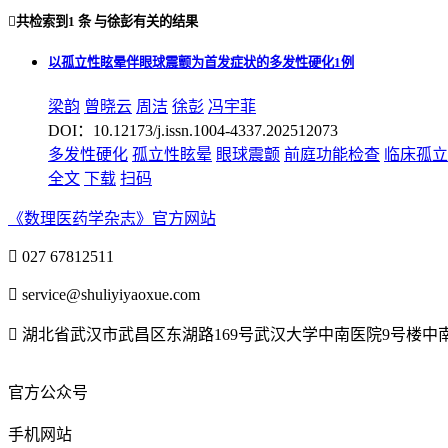

共检索到
1 条
与
徐彭
有关的结果
以孤立性眩晕伴眼球震颤为首发症状的多发性硬化1例
梁韵
曾晓云
周洁
徐彭
冯宇菲
DOI：10.12173/j.issn.1004-4337.202512073
多发性硬化
孤立性眩晕
眼球震颤
前庭功能检查
临床孤立
全文
下载
扫码
《数理医药学杂志》官方网站

027 67812511

service@shuliyiyaoxue.com

湖北省武汉市武昌区东湖路169号武汉大学中南医院9号楼
官方公众号
手机网站