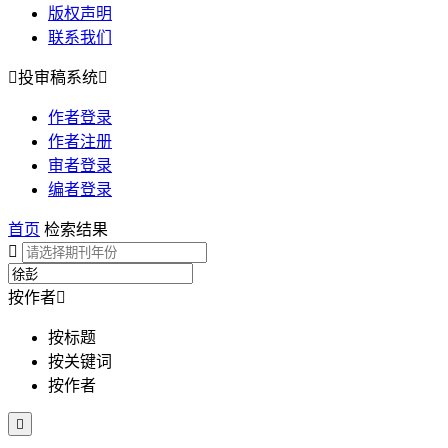
版权声明
联系我们

投审稿系统

作者登录
作者注册
审者登录
编者登录
首页
检索结果

按作者

按标题
按关键词
按作者
