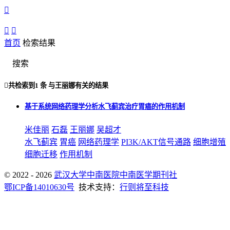



首页
检索结果
搜索

共检索到
1 条
与
王丽娜
有关的结果
基于系统网络药理学分析水飞蓟宾治疗胃癌的作用机制
米佳丽
石磊
王丽娜
吴超才
水飞蓟宾
胃癌
网络药理学
PI3K/AKT信号通路
细胞增殖
细胞迁移
作用机制
© 2022 - 2026
武汉大学中南医院中南医学期刊社
鄂ICP备14010630号
技术支持：
行则将至科技