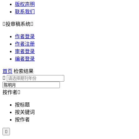
版权声明
联系我们

投审稿系统

作者登录
作者注册
审者登录
编者登录
首页
检索结果

按作者

按标题
按关键词
按作者
