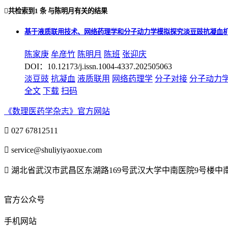

共检索到
1 条
与
陈明月
有关的结果
基于液质联用技术、网络药理学和分子动力学模拟探究淡豆豉抗凝血
陈家庚
牟彦竹
陈明月
陈班
张迎庆
DOI：10.12173/j.issn.1004-4337.202505063
淡豆豉
抗凝血
液质联用
网络药理学
分子对接
分子动力
全文
下载
扫码
《数理医药学杂志》官方网站

027 67812511

service@shuliyiyaoxue.com

湖北省武汉市武昌区东湖路169号武汉大学中南医院9号楼
官方公众号
手机网站