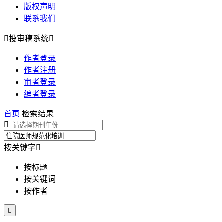
版权声明
联系我们

投审稿系统

作者登录
作者注册
审者登录
编者登录
首页
检索结果

按关键字

按标题
按关键词
按作者
