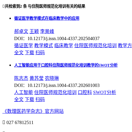

共检索到
2 条
与
住院医师规范化培训
有关的结果
循证医学教学模式在临床教学中的应用
郝卓文
王颖
李景峰
DOI：10.12173/j.issn.1004-4337.202504037
循证医学
教学模式
临床教学
住院医师规范化培训
教学方
全文
下载
扫码
人工智能应用于口腔科住院医师规范化培训教学的SWOT分析
陈志杰
黄苏莹
农晓琳
DOI：10.12173/j.issn.1004-4337.202601003
人工智能
住院医师规范化培训
口腔科
SWOT分析
全文
下载
扫码
《数理医药学杂志》官方网站

027 67812511