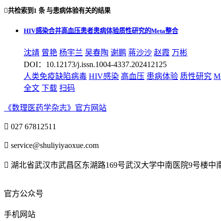

共检索到
1 条
与
患病体验
有关的结果
HIV感染合并高血压患者患病体验质性研究的Meta整合
沈靖
曾艳
杨宇兰
吴春陶
谢鹏
蒋沙沙
赵霞
万彬
DOI：10.12173/j.issn.1004-4337.202412125
人类免疫缺陷病毒
HIV感染
高血压
患病体验
质性研究
M
全文
下载
扫码
《数理医药学杂志》官方网站

027 67812511

service@shuliyiyaoxue.com

湖北省武汉市武昌区东湖路169号武汉大学中南医院9号楼
官方公众号
手机网站