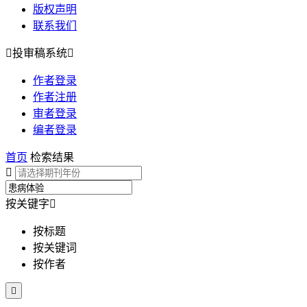
版权声明
联系我们

投审稿系统

作者登录
作者注册
审者登录
编者登录
首页
检索结果

按关键字

按标题
按关键词
按作者
