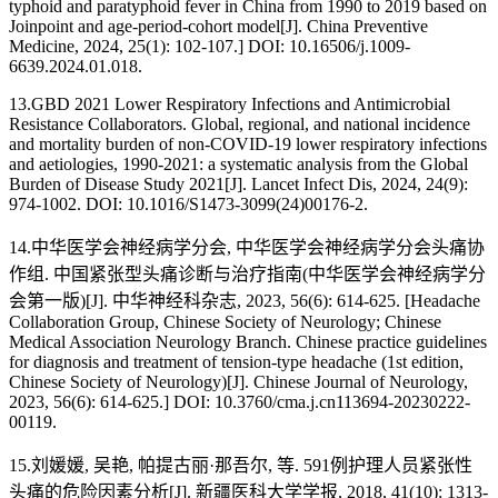
typhoid and paratyphoid fever in China from 1990 to 2019 based on
Joinpoint and age-period-cohort model[J]. China Preventive
Medicine, 2024, 25(1): 102-107.] DOI: 10.16506/j.1009-
6639.2024.01.018.
13.GBD 2021 Lower Respiratory Infections and Antimicrobial
Resistance Collaborators. Global, regional, and national incidence
and mortality burden of non-COVID-19 lower respiratory infections
and aetiologies, 1990-2021: a systematic analysis from the Global
Burden of Disease Study 2021[J]. Lancet Infect Dis, 2024, 24(9):
974-1002. DOI: 10.1016/S1473-3099(24)00176-2.
14.中华医学会神经病学分会, 中华医学会神经病学分会头痛协
作组. 中国紧张型头痛诊断与治疗指南(中华医学会神经病学分
会第一版)[J]. 中华神经科杂志, 2023, 56(6): 614-625. [Headache
Collaboration Group, Chinese Society of Neurology; Chinese
Medical Association Neurology Branch. Chinese practice guidelines
for diagnosis and treatment of tension-type headache (1st edition,
Chinese Society of Neurology)[J]. Chinese Journal of Neurology,
2023, 56(6): 614-625.] DOI: 10.3760/cma.j.cn113694-20230222-
00119.
15.刘媛媛, 吴艳, 帕提古丽·那吾尔, 等. 591例护理人员紧张性
头痛的危险因素分析[J]. 新疆医科大学学报, 2018, 41(10): 1313-