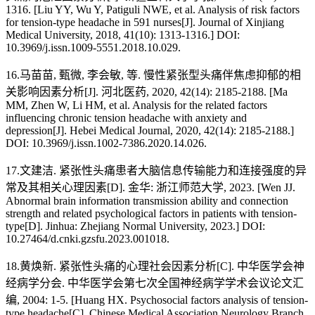
1316. [Liu YY, Wu Y, Patiguli NWE, et al. Analysis of risk factors
for tension-type headache in 591 nurses[J]. Journal of Xinjiang
Medical University, 2018, 41(10): 1313-1316.] DOI:
10.3969/j.issn.1009-5551.2018.10.029.
16.马苗苗, 甄微, 李会敏, 等. 慢性紧张型头痛伴焦虑抑郁的相
关影响因素分析[J]. 河北医药, 2020, 42(14): 2185-2188. [Ma
MM, Zhen W, Li HM, et al. Analysis for the related factors
influencing chronic tension headache with anxiety and
depression[J]. Hebei Medical Journal, 2020, 42(14): 2185-2188.]
DOI: 10.3969/j.issn.1002-7386.2020.14.026.
17.文建洁. 紧张性头痛患者大脑信息传输能力和连接强度的异
常及其相关心理因素[D]. 金华: 浙江师范大学, 2023. [Wen JJ.
Abnormal brain information transmission ability and connection
strength and related psychological factors in patients with tension-
type[D]. Jinhua: Zhejiang Normal University, 2023.] DOI:
10.27464/d.cnki.gzsfu.2023.001018.
18.黄焕新. 紧张性头痛的心理社会因素分析[C]. 中华医学会神
经病学分会. 中华医学会第七次全国神经病学学术会议论文汇
编, 2004: 1-5. [Huang HX. Psychosocial factors analysis of tension-
type headache[C]. Chinese Medical Association Neurology Branch.