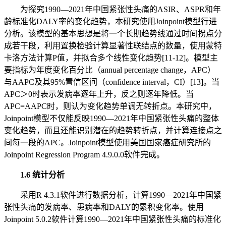
为探究1990—2021年中国紧张性头痛的ASIR、ASPR和年
龄标准化DALY率的变化趋势，本研究使用Joinpoint模型行进
分析。该模型的基本思想是将一个长期趋势线通过时间拐点分
成若干段，利用置换检验计算显著性联结点的数量，使用蒙特
卡洛方法计算P值，并拟合多个线性变化趋势[11-12]。模型主
要指标为年度变化百分比（annual percentage change，APC）
与AAPC及其95%置信区间（confidence interval，CI）[13]。当
APC＞0时表示发病率逐年上升，反之则逐年降低。当
APC=AAPC时，则认为变化趋势单调无转折点。本研究中，
Joinpoint模型不仅能反映1990—2021年中国紧张性头痛的整体
变化趋势，而且还能识别潜在的趋势转折点，并计算连接点之
间每一段的APC。Joinpoint模型使用美国国家癌症研究所的
Joinpoint Regression Program 4.9.0.0软件完成。
1.6 统计分析
采用R 4.3.1软件进行数据分析，计算1990—2021年中国紧
张性头痛的发病率、患病率和DALY的累积变化率。使用
Joinpoint 5.0.2软件计算1990—2021年中国紧张性头痛的标准化