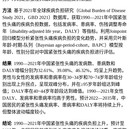
方法
基于2021年全球疾病负担研究（Global Burden of Disease
Study 2021，GBD 2021）数据库，获取1990—2021年中国紧张
性头痛的疾病负担数据，包括发病率、患病率、伤残调整寿命
年（disability-adjusted life year，DALY）等指标。利用Joinpoint
回归模型分析紧张性头痛疾病负担的变化趋势，并采用贝叶斯
年龄-时期-队列（Bayesian age-period-cohort，BAPC）模型按
年龄、性别分层对中国紧张性头痛的疾病负担进行评估。
结果
1990—2021年中国紧张性头痛的发病数、患病数和
DALY增幅分别为32.61%、39.08%、46.32%，均呈上升趋势。
男性与女性的发病率和患病率在30~34岁和70~74岁年龄组分
别出现上升拐点，呈现双峰分布，并在≥95岁年龄组达到峰
值；DALY率在40~44岁年龄段达到峰值。1990—2021年女性
DALY、发病率和患病率均高于男性。预计2022—2035年，中
国居民的紧张性头痛发病率、患病率和DALY率将持续上升，
但整体波动幅度较小。
结论
1990—2021年中国紧张性头痛的疾病负担上升，预计至