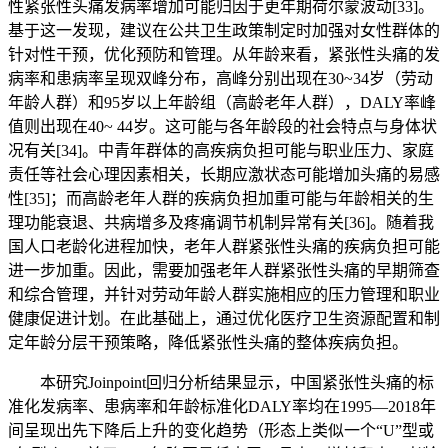
性紧张性头痛发病率增加可能归因于更年期荷尔蒙波动[33]。
基于这一发现，建议在公共卫生政策制定时加强对女性群体的
针对性干预，优化预防和管理。从年龄来看，紧张性头痛的发
病率和患病率呈现双峰分布，高峰分别出现在30~34岁（劳动
年龄人群）和95岁以上年龄组（高龄老年人群），DALY率峰
值则出现在40~ 44岁。这可能与各年龄段的社会特点与身体状
况有关[34]。中青年群体的高疾病负担可能与职业压力、家庭
责任等社会心理因素相关，长期应激状态可能增加头痛的易感
性[35]；而高龄老年人群的疾病负担加重可能与年龄相关的生
理功能衰退、共病增多及疼痛调节机制异常有关[36]。随着我
国人口老龄化进程加快，老年人群紧张性头痛的疾病负担可能
进一步加重。因此，需要加强老年人群紧张性头痛的早期筛查
和综合管理，并针对劳动年龄人群实施相应的压力管理和职业
健康促进计划。在此基础上，通过优化医疗卫生资源配置和制
定年龄分层干预策略，降低紧张性头痛的整体疾病负担。
本研究Joinpoint回归分析结果显示，中国紧张性头痛的标
准化发病率、患病率和年龄标准化DALY率均在1995—2018年
间呈现出先下降后上升的变化趋势（形态上类似一个“U”型或