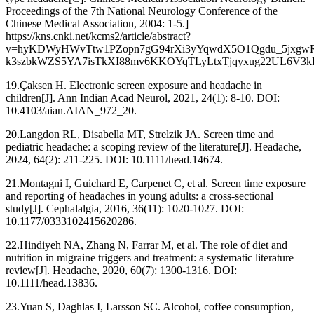
Proceedings of the 7th National Neurology Conference of the
Chinese Medical Association, 2004: 1-5.]
https://kns.cnki.net/kcms2/article/abstract?
v=hyKDWyHWvTtw1PZopn7gG94rXi3yYqwdX5O1Qgdu_5jxgwR
k3szbkWZS5YA7isTkXI88mv6KKOYqTLyLtxTjqyxug22UL6V3k
19.Çaksen H. Electronic screen exposure and headache in
children[J]. Ann Indian Acad Neurol, 2021, 24(1): 8-10. DOI:
10.4103/aian.AIAN_972_20.
20.Langdon RL, Disabella MT, Strelzik JA. Screen time and
pediatric headache: a scoping review of the literature[J]. Headache,
2024, 64(2): 211-225. DOI: 10.1111/head.14674.
21.Montagni I, Guichard E, Carpenet C, et al. Screen time exposure
and reporting of headaches in young adults: a cross-sectional
study[J]. Cephalalgia, 2016, 36(11): 1020-1027. DOI:
10.1177/0333102415620286.
22.Hindiyeh NA, Zhang N, Farrar M, et al. The role of diet and
nutrition in migraine triggers and treatment: a systematic literature
review[J]. Headache, 2020, 60(7): 1300-1316. DOI:
10.1111/head.13836.
23.Yuan S, Daghlas I, Larsson SC. Alcohol, coffee consumption,