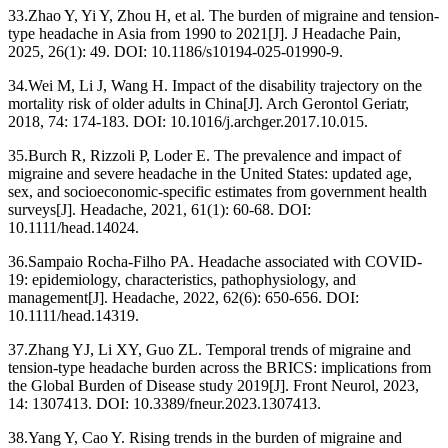
33.Zhao Y, Yi Y, Zhou H, et al. The burden of migraine and tension-
type headache in Asia from 1990 to 2021[J]. J Headache Pain,
2025, 26(1): 49. DOI: 10.1186/s10194-025-01990-9.
34.Wei M, Li J, Wang H. Impact of the disability trajectory on the
mortality risk of older adults in China[J]. Arch Gerontol Geriatr,
2018, 74: 174-183. DOI: 10.1016/j.archger.2017.10.015.
35.Burch R, Rizzoli P, Loder E. The prevalence and impact of
migraine and severe headache in the United States: updated age,
sex, and socioeconomic-specific estimates from government health
surveys[J]. Headache, 2021, 61(1): 60-68. DOI:
10.1111/head.14024.
36.Sampaio Rocha-Filho PA. Headache associated with COVID-
19: epidemiology, characteristics, pathophysiology, and
management[J]. Headache, 2022, 62(6): 650-656. DOI:
10.1111/head.14319.
37.Zhang YJ, Li XY, Guo ZL. Temporal trends of migraine and
tension-type headache burden across the BRICS: implications from
the Global Burden of Disease study 2019[J]. Front Neurol, 2023,
14: 1307413. DOI: 10.3389/fneur.2023.1307413.
38.Yang Y, Cao Y. Rising trends in the burden of migraine and