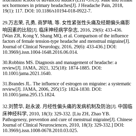
sex hormones in primary headaches[J]. J Headache Pain, 2018,
19(1): 117. DOI: 10.1186/s10194-018-0922-7.
29.万志荣, 孔勇, 商梦晴, 等. 女性紧张性头痛及经期偏头痛影
响因素的比较[J]. 临床神经病学杂志, 2016, 29(6): 433-436.
[Wan ZR, Kong Y, Shang MQ, et al. Comparison of the influence
factors of female tension-type headache and menstrual migraine[J].
Journal of Clinical Neurology, 2016, 29(6): 433-436.] DOI:
10.3969/j.issn.1004-1648.2016.06.014.
30.Robbins MS. Diagnosis and management of headache: a
review[J]. JAMA, 2021, 325(18): 1874-1885. DOI:
10.1001/jama.2021.1640.
31.Brandes JL. The influence of estrogen on migraine: a systematic
review[J]. JAMA, 2006, 295(15): 1824-1830. DOI:
10.1001/jama.295.15.1824.
32.刘赞华, 赵永波. 月经性偏头痛的发病机制及防治[J]. 中国临
床神经科学, 2010, 18(3): 329-332. [Liu ZH, Zhao YB.
Pathogenesy, prevention and cure of menstrual migraine[J]. Chinese
Journal of Clinical Neurosciences, 2010, 18(3): 329-332.] DOI:
10.3969/j.issn.1008-0678.2010.03.025.