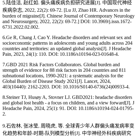
5.陆佳洁, 赵红如. 偏头痛疾病负担研究进展[J]. 中国现代神经
疾病杂志, 2022, 22(2): 69-72. [Lu JJ, Zhao HR. Advances in the
burden of migraine[J]. Chinese Journal of Contemporary Neurology
and Neurosurgery, 2022, 22(2): 69-72.] DOI: 10.3969/j.issn.1672-
6731.2022.02.002.
6.Ge R, Chang J, Cao Y. Headache disorders and relevant sex and
socioeconomic patterns in adolescents and young adults across 204
countries and territories: an updated global analysis[J]. J Headache
Pain, 2023, 24(1): 110. DOI: 10.1186/s10194-023-01648-4.
7.GBD 2021 Risk Factors Collaborators. Global burden and
strength of evidence for 88 risk factors in 204 countries and 811
subnational locations, 1990-2021: a systematic analysis for the
Global Burden of Disease Study 2021[J]. Lancet, 2024,
403(10440): 2162-2203. DOI: 10.1016/S0140-6736(24)00933-4.
8.Steiner TJ, Husøy A, Stovner LJ. GBD2021: headache disorders
and global lost health - a focus on children, and a view forward[J]. J
Headache Pain, 2024, 25(1): 91. DOI: 10.1186/s10194-024-01795-
2.
9.石佐林, 张冰莹, 周晓虎, 等. 全球青少年人群偏头痛发病率变
化趋势和年龄-时期-队列模型分析[J]. 中华神经外科疾病研究