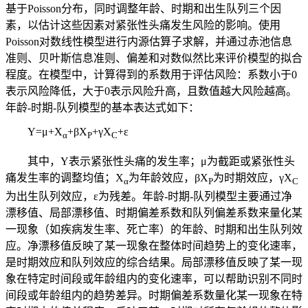
基于Poisson分布，同时调整年龄、时期和出生队列三个因
素，以估计这些因素对紧张性头痛发生风险的影响。使用
Poisson对数线性模型进行内源估算子求解，并通过赤池信息
准则、贝叶斯信息准则、偏差和对数似然比来评价模型的拟合
程度。在模型中，计算得到的系数用于评估风险：系数小于0
表示风险降低，大于0表示风险升高，且数值越大风险越高。
年龄-时期-队列模型的基本表达式如下：
Y=
μ
+X
+
β
X
+
γ
X
+
ε
α
P
C
其中，Y表示紧张性头痛的发生率；μ为截距或紧张性头
痛发生率的调整均值；X
为年龄效应，βX
为时期效应，γX
α
P
C
为出生队列效应，ε为残差。年龄-时期-队列模型主要通过净
漂移值、局部漂移值、时期偏差系数和队列偏差系数来量化某
一现象（如疾病发生率、死亡率）的年龄、时期和出生队列效
应。净漂移值反映了某一现象在整体时间趋势上的变化速率，
是时期效应和队列效应的综合结果。局部漂移值反映了某一现
象在特定时间段或年龄组内的变化速率，可以帮助识别不同时
间段或年龄组内的趋势差异。时期偏差系数量化某一现象在特