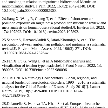
and smoking in relation to migraine: a bidirectional Mendelian
randomization study[J]. Pain, 2022, 163(2): e342-e348. DOI:
10.1097/j.pain.0000000000002360.
24.Jiang X, Wang R, Chang T, et al. Effect of short-term air
pollution exposure on migraine: a protocol for systematic review and
meta-analysis on human observational studies[J]. Environ Int, 2023,
174: 107892. DOI: 10.1016/j.envint.2023.107892.
25.Sabour S, Harzand-Jadidi S, Jafari-Khounigh A, et al. The
association between ambient air pollution and migraine: a systematic
review[J]. Environ Monit Assess, 2024, 196(3): 271. DOI:
10.1007/s10661-024-12376-w.
26.Fan X, Fu G, Wang L, et al. A bibliometric analysis and
visualization of tension-type headache[J]. Front Neurol, 2022, 13:
980096. DOI: 10.3389/fneur.2022.980096.
27.GBD 2016 Neurology Collaborators. Global, regional, and
national burden of neurological disorders, 1990—2016: a systematic
analysis for the Global Burden of Disease Study 2016[J]. Lancet
Neurol, 2019, 18(5): 459-480. DOI: 10.1016/S1474-
4422(18)30499-X.
28.Delaruelle Z, Ivanova TA, Khan S, et al. European headache
federation school of advanced studies (EHF-SAS). Male and female