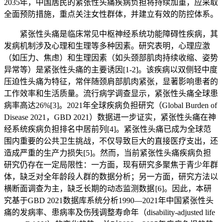
2035年，中国居民的紧张性头痛疾病负担将持续加重，应采取
全面预防措施，重点关注女性群体，并建立有效的防控体系。
紧张性头痛是临床常见中枢神经系统功能障碍性疾病，其
发病机制涉及心理和生理等多种因素。研究表明，心理应激
（如压力、焦虑）和生理因素（如头颈部肌肉持续收缩、姿势
异常等）是紧张性头痛的主要诱因[1-2]。该疾病以双侧轻中度
压迫性头痛为特征，常伴随颈肩部肌肉紧张，显著影响患者的
工作效率和生活质量。流行病学调查显示，紧张性头痛全球患
病率高达26%[3]。2021年全球疾病负担研究（Global Burden of
Disease 2021，GBD 2021）数据进一步证实，紧张性头痛在神
经系统疾病负担排名中居前列[4]。紧张性头痛已成为全球范
围内重要的公共卫生挑战，不仅导致巨大的直接医疗支出，还
造成严重的生产力损失[5]。然而，当前紧张性头痛疾病负担
研究仍存在一定局限性：一方面，现有研究多聚焦于青少年群
体，缺乏对全年龄段人群的数据分析；另一方面，研究方法以
横断面调查为主，缺乏长期的动态监测数据 [6]。因此，本研
究基于GBD 2021数据库系统分析1990—2021年中国紧张性头
痛的发病率、患病率及伤残调整寿命年（disability-adjusted life