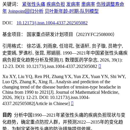
关键词：
紧张性头痛
疾病负担
发病率
患病率
伤残调整寿命
年
Joinpoint回归分析
贝叶斯年龄-时期-队列模型
DOI：
10.12173/j.issn.1004-4337.202505082
基金项目：
国家重点研发计划项目（2023YFC2508000）
引用格式：
徐芯语, 刘雨泉, 任培花, 张语轩, 贠子璇, 员艳宁,
史雯嫣, 罗谯杉, 张昆, 邢娟丽. 1990—2021年中国紧张性头痛疾
病负担变化趋势分析及预测[J]. 数理医药学杂志, 2026, 39(1):
12-23. DOI: 10.12173/j.issn.1004-4337.202505082

Xu XY, Liu YQ, Ren PH, Zhang YX, Yun ZX, Yuan YN, Shi WY,
Luo QS, Zhang K, Xing JL. Analysis and prediction of the
changing trend of the disease burden of tension-type headache in
China from 1990 to 2021[J]. Journal of Mathematical Medicine,
2026, 39(1): 12-23. DOI: 10.12173/j.issn.1004-
4337.202505082[Article in Chinese]

目的
分析中国1990—2021年紧张性头痛的疾病负担现状与变
化趋势，确定重点防控人群，并预测2022—2035年的变化趋
势，为制定紧张性头痛的防治措施提供依据。