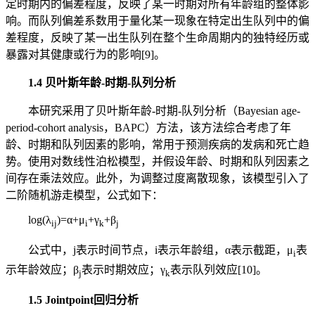
定时期内的偏差程度，反映了某一时期对所有年龄组的整体影
响。而队列偏差系数用于量化某一现象在特定出生队列中的偏
差程度，反映了某一出生队列在整个生命周期内的独特经历或
暴露对其健康或行为的影 响[9]。
1.4 贝叶斯年龄-时期-队列分析
本研究采用了贝叶斯年龄-时期-队列分析（Bayesian age-
period-cohort analysis，BAPC）方法，该方法综合考虑了年
龄、时期和队列因素的影响，常用于预测疾病的发病和死亡趋
势。使用对数线性泊松模型，并假设年龄、时期和队列因素之
间存在乘法效应。此外，为调整过度离散现象，该模型引入了
二阶随机游走模型，公式如下：
log(
λ
)=
α
+
μ
+
γ
+
β
ij
i
k
j
公式中，j表示时间节点，i表示年龄组，α表示截距，μ
表
i
示年龄效应；β
表示时期效应；γ
表示队列效应[10]。
j
k
1.5 Jointpoint回归分析