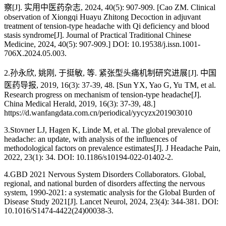
察[J]. 实用中医药杂志, 2024, 40(5): 907-909. [Cao ZM. Clinical
observation of Xiongqi Huayu Zhitong Decoction in adjuvant
treatment of tension-type headache with Qi deficiency and blood
stasis syndrome[J]. Journal of Practical Traditional Chinese
Medicine, 2024, 40(5): 907-909.] DOI: 10.19538/j.issn.1001-
706X.2024.05.003.
2.孙永欣, 姚刚, 于挺敏, 等. 紧张型头痛机制研究进展 [J]. 中国
医药导报, 2019, 16(3): 37-39, 48. [Sun YX, Yao G, Yu TM, et al.
Research progress on mechanism of tension-type headache[J].
China Medical Herald, 2019, 16(3): 37-39, 48.]
https://d.wanfangdata.com.cn/periodical/yycyzx201903010
3.Stovner LJ, Hagen K, Linde M, et al. The global prevalence of
headache: an update, with analysis of the influences of
methodological factors on prevalence estimates[J]. J Headache Pain,
2022, 23(1): 34. DOI: 10.1186/s10194-022-01402-2.
4.GBD 2021 Nervous System Disorders Collaborators. Global,
regional, and national burden of disorders affecting the nervous
system, 1990-2021: a systematic analysis for the Global Burden of
Disease Study 2021[J]. Lancet Neurol, 2024, 23(4): 344-381. DOI:
10.1016/S1474-4422(24)00038-3.