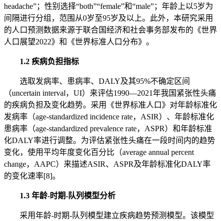
headache”；性别选择“both”“female”和“male”；年龄上以5岁为
间隔进行分组，范围从0岁至95岁及以上。此外，本研究采用
的人口预测数据来源于联合国经济和社会事务部发布的《世界
人口展望2022》和《世界标准人口分布》。
1.2 疾病负担指标
选取发病率、患病率、DALY及其95%不确定区间
（uncertain interval，UI）来评估1990—2021年我国紧张性头痛
的疾病负担及变化趋势。采用《世界标准人口》对年龄标准化
发病率（age-standardized incidence rate，ASIR）、年龄标准化
患病率（age-standardized prevalence rate，ASPR）和年龄标准
化DALY率进行调整。为评估紧张性头痛在一段时间内的趋势
变化，使用平均年度变化百分比（average annual percent
change，AAPC）来描述ASIR、ASPR及年龄标准化DALY率
的变化速率[8]。
1.3 年龄-时期-队列模型分析
采用年龄-时期-队列模型建立疾病趋势预测模型。该模型