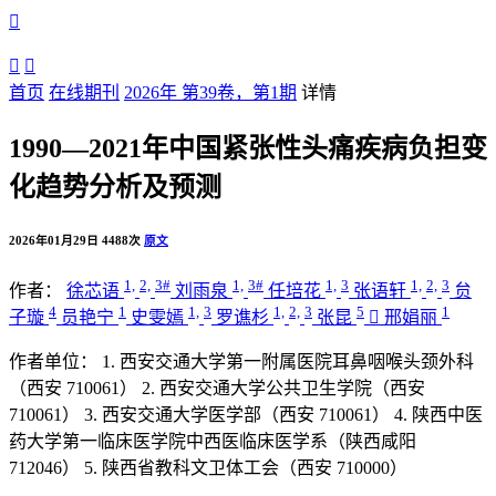



首页
在线期刊
2026年 第39卷，第1期
详情
1990—2021年中国紧张性头痛疾病负担变
化趋势分析及预测
2026年01月29日
4488次
原文
1,
2,
3#
1,
3#
1,
3
1,
2,
3
作者：
徐芯语
刘雨泉
任培花
张语轩
贠
4
1
1,
3
1,
2,
3
5
1
子璇
员艳宁
史雯嫣
罗谯杉
张昆

邢娟丽
作者单位：
1. 西安交通大学第一附属医院耳鼻咽喉头颈外科
（西安 710061）
2. 西安交通大学公共卫生学院（西安
710061）
3. 西安交通大学医学部（西安 710061）
4. 陕西中医
药大学第一临床医学院中西医临床医学系（陕西咸阳
712046）
5. 陕西省教科文卫体工会（西安 710000）