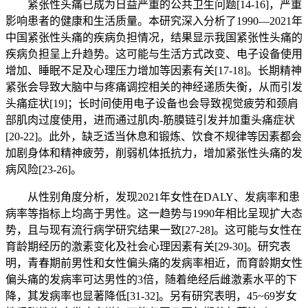
紧张性头痛已成为日益严重的公共卫生问题[14-16]，严重
影响患者的健康和生活质量。本研究深入分析了1990—2021年
中国紧张性头痛的疾病负担情况，结果显示我国紧张性头痛的
疾病负担呈上升趋势。这可能与生活方式改变、电子设备使用
增加、睡眠不足及心理压力增加等因素有关[17-18]。长期精神
紧张会导致大脑中与疼痛调控相关的神经递质失衡，从而引发
头痛症状[19]；长时间使用电子设备也会导致视觉疲劳和颈肩
部肌肉过度使用，进而通过肌肉-筋膜链引发并加重头痛症状
[20-22]。此外，缺乏适当休息和锻炼、饮食不规律等因素都会
加剧身体和精神疲劳，削弱机体抵抗力，增加紧张性头痛的发
病风险[23-26]。
从性别角度分析，发现2021年女性在DALY、发病率和患
病率等指标上均高于男性。这一趋势与1990年相比呈现扩大态
势，且与现有流行病学研究结果一致[27-28]。这可能与女性在
育龄期经历的激素变化及社会心理因素有关[29-30]。研究表
明，青春期前男性和女性偏头痛的发病率相近，而育龄期女性
偏头痛的发病率可达男性的3倍，随着绝经后雌激素水平的下
降，其发病率也显著降低[31-32]。另有研究表明，45~69岁女