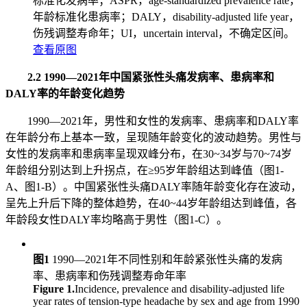
标准化发病率；ASPR，age-standardized prevalence rate，
年龄标准化患病率；DALY，disability-adjusted life year，
伤残调整寿命年；UI，uncertain interval，不确定区间。
查看原图
2.2 1990—2021年中国紧张性头痛发病率、患病率和
DALY率的年龄变化趋势
1990—2021年，男性和女性的发病率、患病率和DALY率
在年龄分布上基本一致，呈现随年龄变化的波动趋势。男性与
女性的发病率和患病率呈现双峰分布，在30~34岁与70~74岁
年龄组分别达到上升拐点，在≥95岁年龄组达到峰值（图1-
A、图1-B）。中国紧张性头痛DALY率随年龄变化存在波动，
呈先上升后下降的整体趋势，在40~44岁年龄组达到峰值，各
年龄段女性DALY率均略高于男性（图1-C）。
图1
1990—2021年不同性别和年龄紧张性头痛的发病
率、患病率和伤残调整寿命年率
Figure 1.
Incidence, prevalence and disability-adjusted life
year rates of tension-type headache by sex and age from 1990