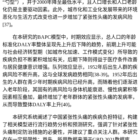
“勺型”），并于2000年降至最低水平，且人口增长和人口老龄
化仍是主要驱动因素。此外，城市化和工业化发展带来的环境
恶化与生活方式改变也进一步增加了紧张性头痛的发病风险
[37]。
在本研究的BAPC模型中，时期效应显示，总人口的年龄
标准化DALY率整体呈现先上升后下降的趋势，前期上升可能
与社会经济转型期（如城市化加速、工作模式变化）所导致的
疾病负担不断累积增加有关，后期下降则得益于医疗条件改善
与居民健康意识增强。队列效应显示，1952年后出生人群的疾
病风险不断升高，这与全球发病趋势相同[38-39]。1952年后出
生的人群在青少年时期疾病风险已经升高，而随着他们逐渐进
入老年阶段，其固有的高风险与身体机能衰退、慢性病累积等
因素相互叠加，最终增加了老年群体的紧张性头痛的发病率，
从而导致整体DALY率上升[40]。
本研究系统阐述了中国紧张性头痛的疾病负担特征，构建
了相关模型进行流行趋势分析和预测研究，强调了针对紧张性
头痛制定防治措施的必要性，并建议了重点关注人群。本研究
存在一定局限性：首先，所用数据来源于GBD 2021数据库，