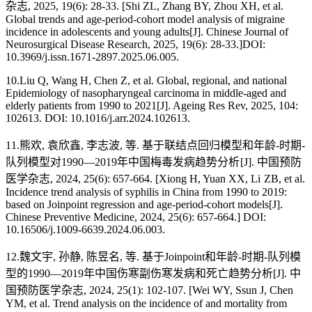
杂志, 2025, 19(6): 28-33. [Shi ZL, Zhang BY, Zhou XH, et al.
Global trends and age-period-cohort model analysis of migraine
incidence in adolescents and young adults[J]. Chinese Journal of
Neurosurgical Disease Research, 2025, 19(6): 28-33.]DOI:
10.3969/j.issn.1671-2897.2025.06.005.
10.Liu Q, Wang H, Chen Z, et al. Global, regional, and national
Epidemiology of nasopharyngeal carcinoma in middle-aged and
elderly patients from 1990 to 2021[J]. Ageing Res Rev, 2025, 104:
102613. DOI: 10.1016/j.arr.2024.102613.
11.熊欢, 袁欣鑫, 李志波, 等. 基于联结点回归模型和年龄-时期-
队列模型对1990—2019年中国梅毒发病趋势分析 [J]. 中国预防
医学杂志, 2024, 25(6): 657-664. [Xiong H, Yuan XX, Li ZB, et al.
Incidence trend analysis of syphilis in China from 1990 to 2019:
based on Joinpoint regression and age-period-cohort models[J].
Chinese Preventive Medicine, 2024, 25(6): 657-664.] DOI:
10.16506/j.1009-6639.2024.06.003.
12.魏文宇, 孙静, 陈昱名, 等. 基于Joinpoint和年龄-时期-队列模
型的1990—2019年中国伤寒副伤寒发病和死亡趋势分析[J]. 中
国预防医学杂志, 2024, 25(1): 102-107. [Wei WY, Ssun J, Chen
YM, et al. Trend analysis on the incidence of and mortality from