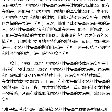
其研究结果与中国紧张性头痛患病率等数据的实际情况可能存
在偏差，未能完全代表中国不同地区的真实情况[41]。由于缺
少中国各个省份和地区的数据，因此无法对疾病负担在不同地
区之间的差异进行分析；其次，随着全球对头痛疾病研究的深
入，紧张性头痛的定义和诊断标准在未来可能会不断修改，这
可能是潜在偏倚的主要原因[42]。未来研究应加强更细致的区
域分析，以便制定更具地方特色的预防措施。最后，本研究未
进一步对紧张性头痛的影响因素进行分析。未来应结合心理学
和社会学的视角，进行跨学科综合分析。
综上，1990—2021年中国紧张性头痛的整体疾病负担呈上
升趋势。预计2022—2035年中国紧张性头痛的发病率、患病率
和年龄标准化DALY率将持续上升，疾病负担将持续加重，且
在女性群体中更加突出。目前，有必要采取针对紧张性头痛的
预防措施与治疗手段，并建立防控体系。重点加强针对女性的
干预策略，从而有效降低我国紧张性头痛的发病率，减轻疾病
负担。
1.曹子梅. 芎芪化瘀止痛汤辅治紧张性头痛气虚血瘀型临床观