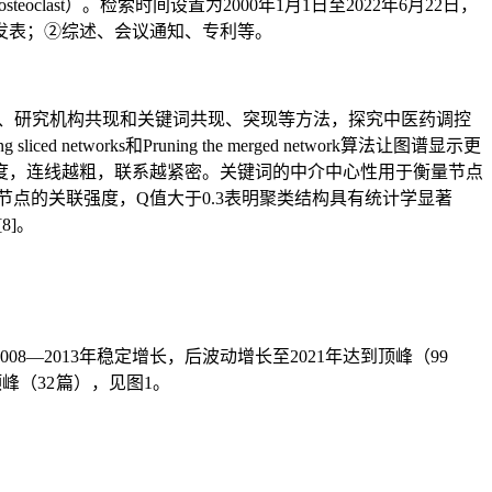
ine）AND （Topic=osteoclast）。检索时间设置为2000年1月1日至2022年6月22日，
发表；②综述、会议通知、专利等。
刊、作者合作网络、研究机构共现和关键词共现、突现等方法，探究中医药调控
etworks和Pruning the merged network算法让图谱显示更
度，连线越粗，联系越紧密。关键词的中介中心性用于衡量节点
部节点的关联强度，Q值大于0.3表明聚类结构具有统计学显著
8]。
—2013年稳定增长，后波动增长至2021年达到顶峰（99
峰（32 篇），见图1。