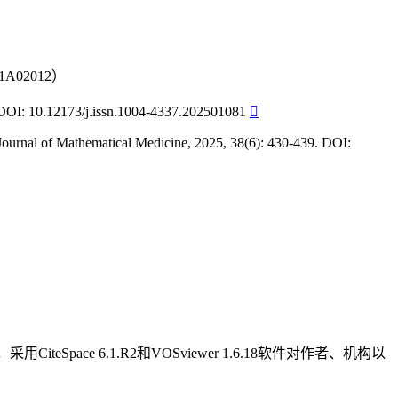
02012）
173/j.issn.1004-4337.202501081

 Journal of Mathematical Medicine, 2025, 38(6): 430-439. DOI:
Space 6.1.R2和VOSviewer 1.6.18软件对作者、机构以