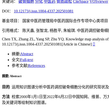
关键词：
破骨细胞
分化
中医药
骨质疏松
CiteSpace
VOSviewer
DOI：
10.12173/j.issn.1004-4337.202501081
基金项目：
国家中医药管理局中医药国际合作专项中心类项目（0610
引用格式：
陈天鑫, 张智龙, 杨胜平, 朱瑜琪. 中医药调控破骨细胞分化的知识图谱分
Chen TX, Zhang ZL, Yang SP, Zhu YQ. Knowledge map analysis of oste
10.12173/j.issn.1004-4337.202501081[Article in Chinese]

摘要
|
Abstract
全文
|
Full-text
参考文献
|
References
摘要
|
Abstract
目的
运用知识图谱分析中医药调控破骨细胞分化的研究现状及
方法
检索2000年1月1日至2022年6月22日中国知网、维普、万方和We
及关键词等绘制知识图谱。