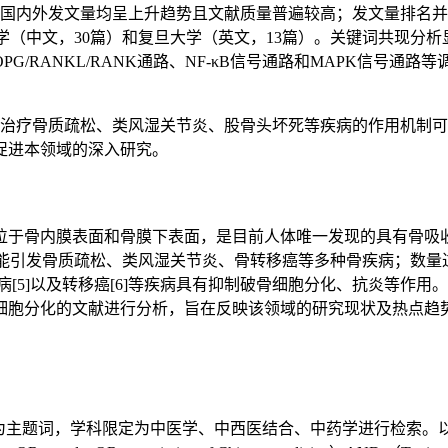
22年，国内外发文量均呈上升趋势且文献质量普遍较高；发文量排名
医药大学（中文，30篇）和复旦大学（英文，13篇）。关键词共现分
/RANKL/RANK通路、NF-κB信号通路和MAPK信号
治疗骨质疏松、类风湿关节炎、股骨头坏死等疾病的作用机制可
促进本领域的深入研究。
位于骨内膜表面和骨膜下表面，是目前人体唯一发现的具有骨吸
可能引发骨质疏松、类风湿关节炎、骨转移癌等多种骨疾病；数量过
疾病[5]以及转移癌[6]等疾病具有抑制破骨细胞分化、抗炎等
细胞分化的文献进行分析，旨在反映该领域的研究现状及热点趋
词，学科限定为中医学、中西医结合、中药学进行检索。以Web of