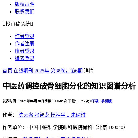
版权声明
联系我们

投审稿系统

作者登录
作者注册
审者登录
编者登录
首页
在线期刊
2025年 第38卷，第6期
详情
中医药调控破骨细胞分化的知识图谱分析
发表时间：2025年06月30日
阅读：11689次
下载：1792次

下载

手机版
作者：
陈天鑫
张智龙
杨胜平

朱瑜琪
作者单位：
中国中医科学院眼科医院骨科（北京 100040）