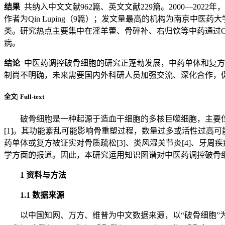
结果
共纳入中文文献962篇、英文文献229篇。2000—20
作者为Qin Luping（9篇）；发文量最高的机构为南京中
类。研究热点主要集中在淫羊藿、骨碎补、右归饮等中药通过OPG
病。
结论
中医药调控破骨细胞的研究正蓬勃发展，中药单体和复方
制尚不明确，未来需要国内外科研人员加强交流、深化合作，
全文
|
Full-text
破骨细胞是一种起源于造血干细胞的多核巨噬细胞，主要
[1]。其功能紊乱可能影响骨重塑过程，数量过多或活性过高
药单体或复方被证实对骨质疏松[3]、类风湿关节炎[4]、牙周
学方面的报道。因此，本研究运用知识图谱对中医药调控破骨
1 资料与方法
1.1 数据来源
以中国知网、万方、维普为中文数据来源，以“破骨细胞”为主题