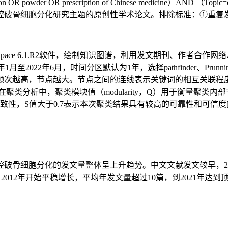
 OR decoction OR powder OR prescription of Chinese medic
控破骨细胞分化研究主题的原创性学术论文。排除标准：①重复
.18和CiteSpace 6.1.R2软件，绘制知识图谱，利用发文期
月，时间分区默认为1年，选择pathfinder、Prunning sliced n
频次越高，节点越大。节点之间的连线表示关键词的相互关联程
聚类分析中，聚类模块值（modularity，Q）用于衡量聚类内
题一致性，S值大于0.7表示本次聚类结果具有较高的可靠性和可信度[
控破骨细胞分化的发文量整体呈上升趋势。中文文献发文较早，2008
，2012年开始平稳增长，平均年发文量超过10篇，到2021年达到顶