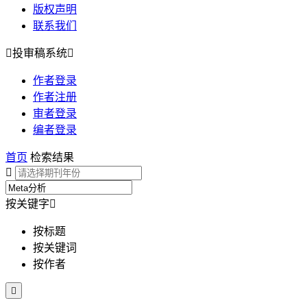
版权声明
联系我们

投审稿系统

作者登录
作者注册
审者登录
编者登录
首页
检索结果

按关键字

按标题
按关键词
按作者
