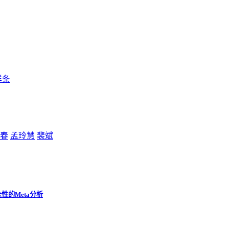
样条
春
孟玲慧
裴斌
的Meta分析