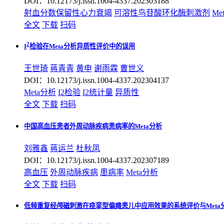
DOI：10.12173/j.issn.1004-4337.202303188
射血分数保留性心力衰竭
可溶性鸟苷酸环化酶刺激剂
Me
全文
下载
扫码
2
I
检验在Meta分析异质性评价中的误用
王世琦
蒋青青
黄申
谢雨霖
曹世义
DOI：10.12173/j.issn.1004-4337.202304137
Meta分析
I2检验
I2统计量
异质性
全文
下载
扫码
中国高血压患者外周动脉疾病患病率的Meta分析
刘雅鑫
蒋运兰
杜秋凤
DOI：10.12173/j.issn.1004-4337.202307189
高血压
外周动脉疾病
患病率
Meta分析
全文
下载
扫码
低频重复经颅磁刺激在痉挛型偏瘫患儿中应用效果的系统评价与Meta