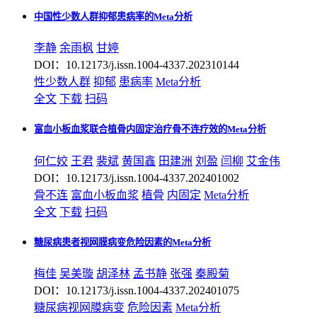
中国性少数人群抑郁患病率的Meta分析
李静
余雨枫
甘婷
DOI：10.12173/j.issn.1004-4337.202310144
性少数人群
抑郁
患病率
Meta分析
全文
下载
扫码
富血小板血浆联合植骨内固定治疗骨不连疗效的Meta分析
何仁姣
王君
裴斌
黄国鑫
田建洲
刘盈
闫柳
艾金伟
DOI：10.12173/j.issn.1004-4337.202401002
骨不连
富血小板血浆
植骨
内固定
Meta分析
全文
下载
扫码
糖尿病患者视网膜病变危险因素的Meta分析
梅佳
吴美璇
胡泽林
孟书静
张强
秦殿菊
DOI：10.12173/j.issn.1004-4337.202401075
糖尿病视网膜病变
危险因素
Meta分析