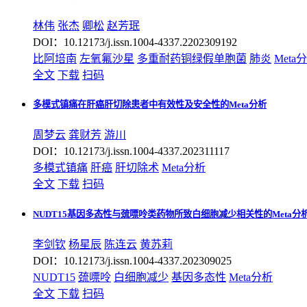
林伟
张杰
卿松
赵芳珉
DOI：10.12173/j.issn.1004-4337.2202309192
比阿培南
左氧氟沙星
多重耐药铜绿假单胞菌
肺炎
Meta
全文
下载
扫码
多模式镇痛在肝癌肝切除患者中有效性及安全性的Meta分析
周梦云
龚财芳
游川
DOI：10.12173/j.issn.1004-4337.202311117
多模式镇痛
肝癌
肝切除术
Meta分析
全文
下载
扫码
NUDT15基因多态性与巯嘌呤类药物所致白细胞减少相关性的Meta分
李剑钦
杨星辰
陈连云
黄苏莉
DOI：10.12173/j.issn.1004-4337.202309025
NUDT15
巯嘌呤
白细胞减少
基因多态性
Meta分析
全文
下载
扫码