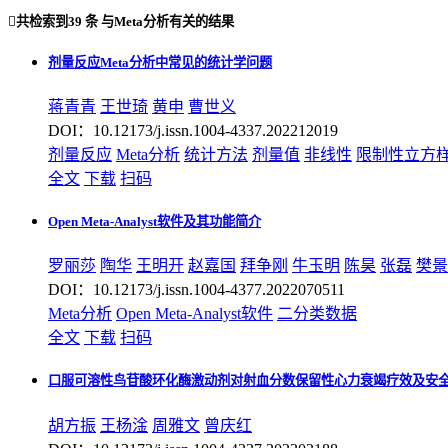

共检索到
39 条
与
Meta分析
有关的结果
剂量反应Meta分析中常见的统计学问题
蒋青青
王世琦
黄申
曹世义
DOI：10.12173/j.issn.1004-4337.202212019
剂量反应
Meta分析
统计方法
剂量值
非线性
限制性立方
全文
下载
扫码
Open Meta-Analyst软件及其功能简介
罗丽莎
陶华
王明开
赵嘉国
拜争刚
牛玉明
陈昊
张磊
樊景
DOI：10.12173/j.issn.1004-4377.2022070511
Meta分析
Open Meta-Analyst软件
二分类数据
全文
下载
扫码
口服可溶性鸟苷酸环化酶激动剂对射血分数保留性心力衰竭疗效及安全性
胡方振
王杨淦
周雅文
曾庆红