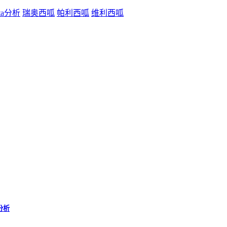
ta分析
瑞奥西呱
帕利西呱
维利西呱
分析