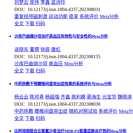
刘梦云
庞伟
李鑫
蓝诗玲
DOI：10.12173/j.issn.1004-4337.202308031
重复经颅磁刺激
运动功能
痉挛
系统评价
Meta分析
全文
下载
扫码
沙库巴曲缬沙坦治疗高血压有效性与安全性的Meta分析
谈晓东
董赟
徐辰
唐虹
DOI：10.12173/j.issn.1004-4337.202308155
沙库巴曲缬沙坦
高血压
Meta分析
全文
下载
扫码
中药热敷干预腰椎间盘突出症效果的系统评价与Meta分析
杨云云
陈祁青
杨超强
齐鑫
高利娜
蔺海生
元宝华
魏晓涛
DOI：10.12173/j.issn.1004-4337.202308030
中药热敷
腰椎间盘突出症
随机对照试验
系统评价
Meta
全文
下载
扫码
比阿培南联合左氧氟沙星治疗MDR-PA致重症肺炎疗效的Meta分析